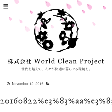
November 12, 2016
20160822%e3%83%aa%e3%8